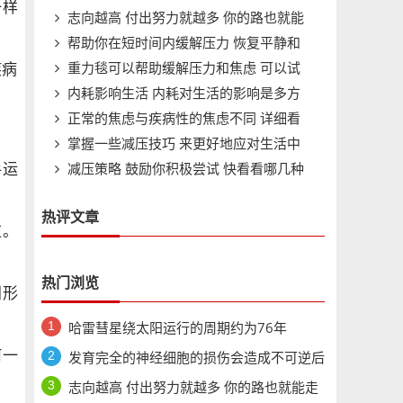
一样
志向越高 付出努力就越多 你的路也就能
一个
帮助你在短时间内缓解压力 恢复平静和
走越远
重力毯可以帮助缓解压力和焦虑 可以试
专注
疾病
内耗影响生活 内耗对生活的影响是多方
试看
正常的焦虑与疾病性的焦虑不同 详细看
面的
掌握一些减压技巧 来更好地应对生活中
文章
减压策略 鼓励你积极尝试 快看看哪几种
的压力
手运
方式最适合自己?
热评文章
应。
热门浏览
间形
哈雷彗星绕太阳运行的周期约为76年
何一
发育完全的神经细胞的损伤会造成不可逆后
果
志向越高 付出努力就越多 你的路也就能走