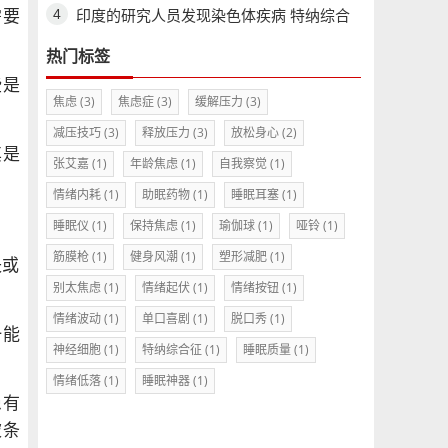
越远
印度的研究人员发现染色体疾病 特纳综合
需要
征
热门标签
些是
焦虑
(3)
焦虑症
(3)
缓解压力
(3)
减压技巧
(3)
释放压力
(3)
放松身心
(2)
其是
张艾嘉
(1)
年龄焦虑
(1)
自我察觉
(1)
情绪内耗
(1)
助眠药物
(1)
睡眠耳塞
(1)
睡眠仪
(1)
保持焦虑
(1)
瑜伽球
(1)
哑铃
(1)
筋膜枪
(1)
健身风潮
(1)
塑形减肥
(1)
失或
别太焦虑
(1)
情绪起伏
(1)
情绪按钮
(1)
情绪波动
(1)
单口喜剧
(1)
脱口秀
(1)
一能
神经细胞
(1)
特纳综合征
(1)
睡眠质量
(1)
情绪低落
(1)
睡眠神器
(1)
患有
被条