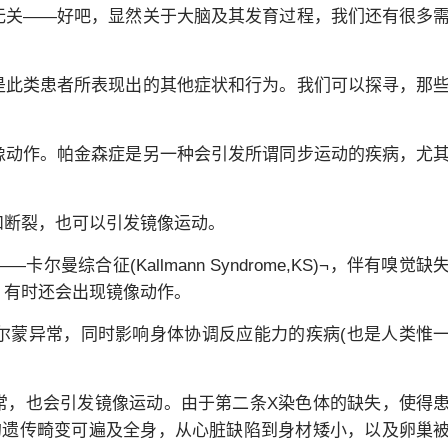
无关——好吧，显然关于大脑及其发育过程，我们还有很多
是此类患者所表现出的其他症状和行为。我们可以探寻，那
像动作。帕金森症是另一种会引发所谓同步运动的疾病，尤
和断裂，也可以引发镜像运动。
综合征(Kallmann Syndrome,KS)¬，伴有嗅觉缺
，有时还会出现镜像动作。
一种导致荷尔蒙异常，同时影响身体协调反应能力的疾病(也是人类惟
常，也会引发镜像运动。由于第二条X染色体的缺失，使得
的遗传畸变可遍及全身，从心脏缺陷到身材矮小，以及卵巢