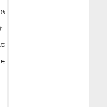
示她
1-
a高
往是