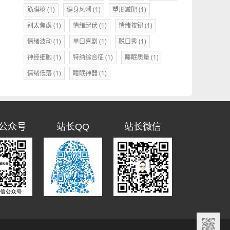
筋膜枪
(1)
健身风潮
(1)
塑形减肥
(1)
别太焦虑
(1)
情绪起伏
(1)
情绪按钮
(1)
情绪波动
(1)
单口喜剧
(1)
脱口秀
(1)
神经细胞
(1)
特纳综合征
(1)
睡眠质量
(1)
情绪低落
(1)
睡眠神器
(1)
公众号
站长QQ
站长微信