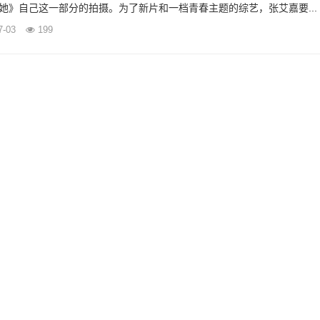
她》自己这一部分的拍摄。为了新片和一档青春主题的综艺，张艾嘉要...
7-03
199