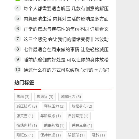
每个人都需要适当解压 几款有创意的解压
产品
内耗影响生活 内耗对生活的影响是多方面
的
正常的焦虑与疾病性的焦虑不同 详细看文
章
这三个感觉 会让我们的情绪变得非常波动
七件最适合在周末做的事情 让您轻松减压
睡前练瑜伽的好处是 可以让你的身体放松
下来
通过什么样的方式可以缓解心理的压力呢?
热门标签
焦虑
(3)
焦虑症
(3)
缓解压力
(3)
减压技巧
(3)
释放压力
(3)
放松身心
(2)
张艾嘉
(1)
年龄焦虑
(1)
自我察觉
(1)
情绪内耗
(1)
助眠药物
(1)
睡眠耳塞
(1)
睡眠仪
(1)
保持焦虑
(1)
瑜伽球
(1)
哑铃
(1)