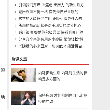
引领我们开启 少焦虑 无压力 的新生活方
走越远
减压办法不拘一格 首先是自己喜欢的
式
求学的大龄研究生们 正吸引着更多人的
焦虑的核心症状是对于现实的过分担心
关注
减压策略 鼓励你积极尝试 快看看哪几种
分享几个亲测有用的小妙招 帮你轻松“解
方式最适合自己?
以随缘的心来面对一切 如此才能活得自
压”!
在
热评文章
 的
内耗影响生活 内耗对生活的影
响是多方面的
保持焦虑 才能抑制住自己走捷
契地
径的冲动