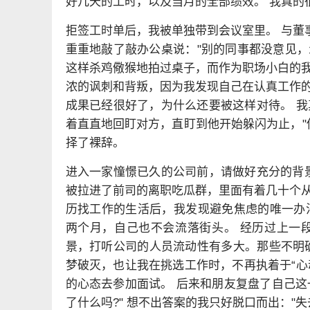
好几天的工时，以及当月的全部绩效。 我真的
拒签工时单后，我被单独带到会议室里。 与董事
重重地敲了敲办公桌说："别的同事都没意见，
这样杀鸡儆猴地拍过桌子，而作为职场小白的我
浓的讽刺和背叛，因为我发现自己在认真工作的
成果已经很好了，为什么还要被这样对待。 我
着直直地回盯对方，直盯到他开始躲闪为止，"
择了裸辞。
进入一家憧憬已久的公司前，请做好充分的背景
被拉进了前司的离职吃瓜群，里面有着几十个从
历找工作的生活后，我发现避免焦虑的唯一办法，其
两个月，自己也不会流落街头。 经历过上一
景，打听公司的人员流动性有多大。那些不明确晋升机
梦破灭，也让我在挑选工作时，不再执着于“心
的心态去参加面试。 后来和朋友复盘了自己这
了什么吗?" 想不出答案的我只好脱口而出："失