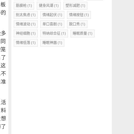
老板
筋膜枪
(1)
健身风潮
(1)
塑形减肥
(1)
与的
别太焦虑
(1)
情绪起伏
(1)
情绪按钮
(1)
情绪波动
(1)
单口喜剧
(1)
脱口秀
(1)
没多
神经细胞
(1)
特纳综合征
(1)
睡眠质量
(1)
和同
情绪低落
(1)
睡眠神器
(1)
的笼
出了
但这
也不
标准
上活
意料
没想
掉了