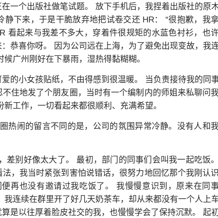
在一个出版社做笔试题。 放下手机后，我捏着出版社的原
静下来，于是干脆放弃地把试卷交还 HR： “很抱歉，我
” HR 看起来与我差不多大，穿着件很规矩的水蓝色衬衫，也
：恭喜你呀。 因为公司远在上海，为了避免出现变故，我
时候广州刚好在下暴雨，湿热得黏糊糊。
爱的小女孩贴纸，不由得感到很温暖。 当负责接待我的同
忍不住地发了个朋友圈，当时有一个编制内的师姐来私聊问
份新工作，一切看起来都很顺利、充满希望。
但是，和我朋友圈热闹的留言不同的是，公司的氛围异常冷静。没有人和
，差别好像太大了。 最初，部门的同事们会叫我一起吃饭
看法，我当时紧张到害怕说错话，很努力地回忆那个我刚认
们便再也没有邀请过我吃饭了。 我慢慢意识到，原来在同
 我连续在群里开了好几天奶茶车，却从来都没有一个人上
算是以往厚着脸皮社交的我，也慢慢学会了保持沉默。 起