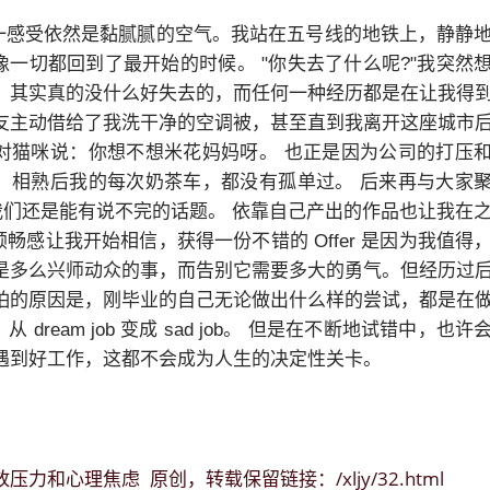
一感受依然是黏腻腻的空气。我站在五号线的地铁上，静静
像一切都回到了最开始的时候。 "你失去了什么呢?"我突然
，其实真的没什么好失去的，而任何一种经历都是在让我得
友主动借给了我洗干净的空调被，甚至直到我离开这座城市
对猫咪说：你想不想米花妈妈呀。 也正是因为公司的打压
，相熟后我的每次奶茶车，都没有孤单过。 后来再与大家
可我们还是能有说不完的话题。 依靠自己产出的作品也让我在
感让我开始相信，获得一份不错的 Offer 是因为我值得
是多么兴师动众的事，而告别它需要多大的勇气。但经历过
怕的原因是，刚毕业的自己无论做出什么样的尝试，都是在
eam job 变成 sad job。 但是在不断地试错中，也许
遇到好工作，这都不会成为人生的决定性关卡。
释放压力和心理焦虑
/xljy/32.html
原创，转载保留链接：