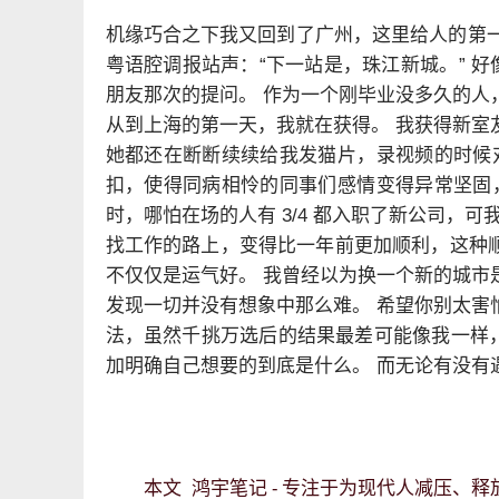
机缘巧合之下我又回到了广州，这里给人的第
粤语腔调报站声：“下一站是，珠江新城。” 好
朋友那次的提问。 作为一个刚毕业没多久的人
从到上海的第一天，我就在获得。 我获得新室
她都还在断断续续给我发猫片，录视频的时候
扣，使得同病相怜的同事们感情变得异常坚固
时，哪怕在场的人有 3/4 都入职了新公司，
找工作的路上，变得比一年前更加顺利，这种顺畅
不仅仅是运气好。 我曾经以为换一个新的城市
发现一切并没有想象中那么难。 希望你别太害
法，虽然千挑万选后的结果最差可能像我一样，从 dr
加明确自己想要的到底是什么。 而无论有没有
鸿宇笔记 - 专注于为现代人减压、
本文