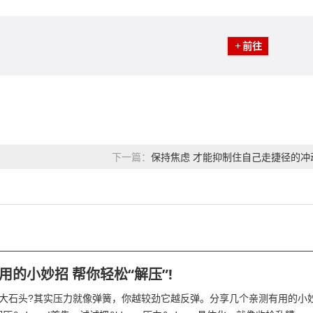
前往
保持焦虑 才能抑制住自己走捷径的冲
下一篇：
的小妙招 帮你轻松“解压”!
大石头?其实压力就像弹簧，你越较劲它越反弹。分享几个亲测有用的小