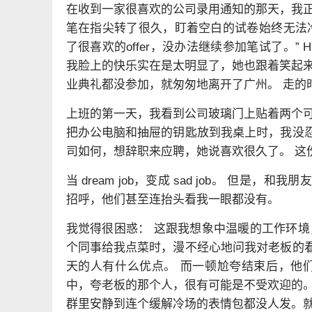
在收到一家很喜欢的公司录用通知的那天，我正
笔在指尖转了很久，盯着空白的试卷始终无法冷
了很喜欢的offer，没办法继续参加笔试了。
我脸上的快乐实在是太明显了，她也跟着笑起来
业典礼都没参加，就匆匆地离开了广州。 走的
上班的第一天，我看到公司玻璃门上贴着两个可
把办公电脑和抽屉的钥匙放到我桌上时，我没
司如何，想辞职来应聘，她说喜欢很久了。 这
当 dream job，变成 sad job。 
招呼，他们甚至连抬头看我一眼都没有。
我觉得很困惑： 这跟我想象中温暖的工作环境
个同事给我点菜时，漫不经心地问我对老板的
天的人有什么优点。 而一顿尬夸结束后，他
中，夸老板的那个人，很有可能是不受欢迎的。
群里安静到连个缓解冷场的表情包都没人发。就