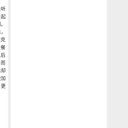
地听
想起
到。
后，
和克
聚餐
之后
，而
后却
做加
会更