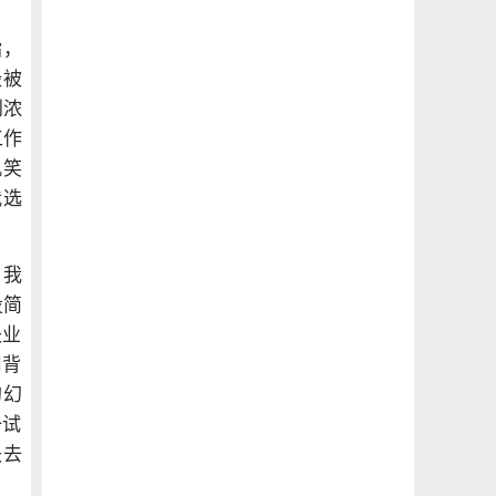
指，
经被
到浓
工作
讥笑
我选
 我
投简
失业
司背
的幻
一试
失去