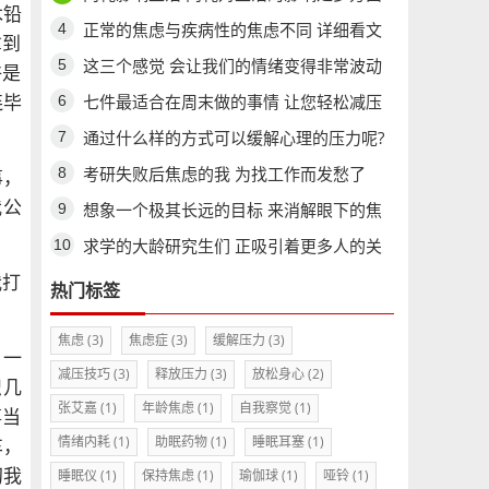
木铅
的
正常的焦虑与疾病性的焦虑不同 详细看文
拿到
章
这三个感觉 会让我们的情绪变得非常波动
许是
七件最适合在周末做的事情 让您轻松减压
连毕
通过什么样的方式可以缓解心理的压力呢?
考研失败后焦虑的我 为找工作而发愁了
事，
我公
想象一个极其长远的目标 来消解眼下的焦
虑
求学的大龄研究生们 正吸引着更多人的关
注
我打
热门标签
焦虑
(3)
焦虑症
(3)
缓解压力
(3)
。一
减压技巧
(3)
释放压力
(3)
放松身心
(2)
识几
张艾嘉
(1)
年龄焦虑
(1)
自我察觉
(1)
事当
情绪内耗
(1)
助眠药物
(1)
睡眠耳塞
(1)
车，
初我
睡眠仪
(1)
保持焦虑
(1)
瑜伽球
(1)
哑铃
(1)