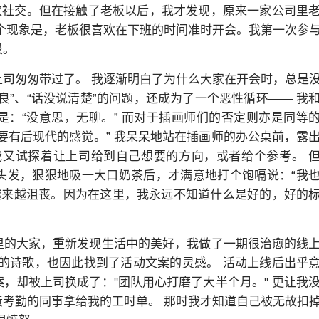
欢社交。但在接触了老板以后，我才发现，原来一家公司里
个现象是，老板很喜欢在下班的时间准时开会。我第一次参
录。
司匆匆带过了。 我逐渐明白了为什么大家在开会时，总是
良”、“话没说清楚”的问题，还成为了一个恶性循环—— 我
：“没意思，无聊。” 而对于插画师们的否定则亦是同等
要有后现代的感觉。” 我呆呆地站在插画师的办公桌前，露
我又试探着让上司给到自己想要的方向，或者给个参考。 
头发，狠狠地吸一大口奶茶后，才满意地打个饱嗝说：“我
越来越沮丧。因为在这里，我永远不知道什么是好的，好的
里的大家，重新发现生活中的美好，我做了一期很治愈的线
的诗歌，也因此找到了活动文案的灵感。 活动上线后出乎
，却被上司换成了："团队用心打磨了大半个月。" 更让我
考勤的同事拿给我的工时单。 那时我才知道自己被无故扣