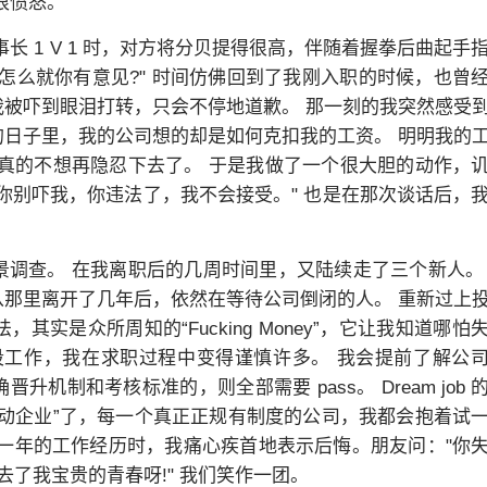
很愤怒。
长 1 V 1 时，对方将分贝提得很高，伴随着握拳后曲起手
怎么就你有意见?" 时间仿佛回到了我刚入职的时候，也曾
被吓到眼泪打转，只会不停地道歉。 那一刻的我突然感受
日子里，我的公司想的却是如何克扣我的工资。 明明我的
真的不想再隐忍下去了。 于是我做了一个很大胆的动作，
你别吓我，你违法了，我不会接受。" 也是在那次谈话后，
调查。 在我离职后的几周时间里，又陆续走了三个新人。
那里离开了几年后，依然在等待公司倒闭的人。 重新过上
实是众所周知的“Fucking Money”，它让我知道哪怕
段工作，我在求职过程中变得谨慎许多。 我会提前了解公
制和考核标准的，则全部需要 pass。 Dream job 
动企业”了，每一个真正正规有制度的公司，我都会抱着试
一年的工作经历时，我痛心疾首地表示后悔。朋友问："你
去了我宝贵的青春呀!" 我们笑作一团。